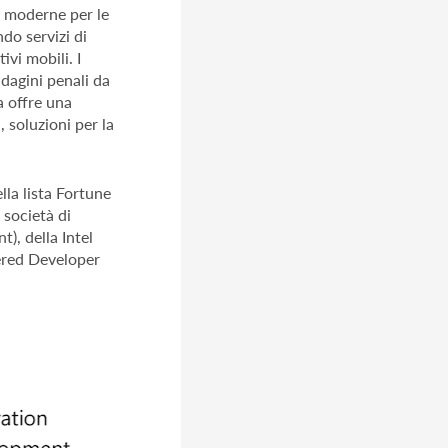
i moderne per le
ndo servizi di
vi mobili. I
ndagini penali da
a offre una
 soluzioni per la
lla lista Fortune
 società di
), della Intel
red Developer