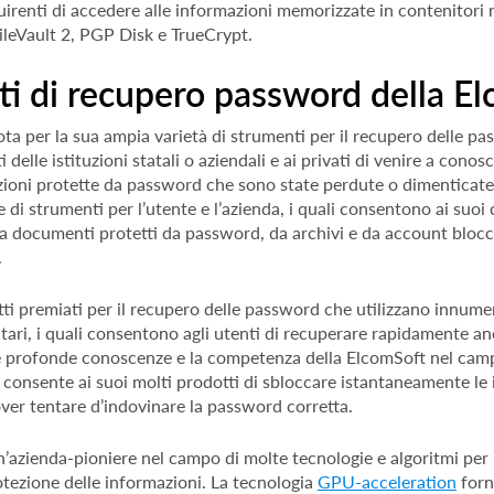
uirenti di accedere alle informazioni memorizzate in contenitori ri
FileVault 2, PGP Disk e TrueCrypt.
i di recupero password della E
ta per la sua ampia varietà di strumenti per il recupero delle pa
i delle istituzioni statali o aziendali e ai privati di venire a conos
zioni protette da password che sono state perdute o dimenticate
di strumenti per l’utente e l’azienda, i quali consentono ai suoi c
a documenti protetti da password, da archivi e da account blocca
.
otti premiati per il recupero delle password che utilizzano innume
ritari, i quali consentono agli utenti di recuperare rapidamente 
e profonde conoscenze e la competenza della ElcomSoft nel camp
 consente ai suoi molti prodotti di sbloccare istantaneamente le
ver tentare d’indovinare la password corretta.
’azienda-pioniere nel campo di molte tecnologie e algoritmi per i
tezione delle informazioni. La tecnologia
GPU-acceleration
forn