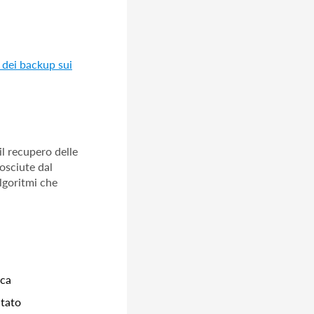
o dei backup sui
l recupero delle
osciute dal
algoritmi che
ica
ltato