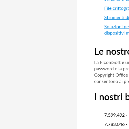
File crittog
Strumenti d
Soluzioni per
dispositivi m
Le nostr
La ElcomSoft è un
password e la pro
Copyright Office 
consentono ai pro
I nostri 
7.599.492 - 
7.783.046 - 