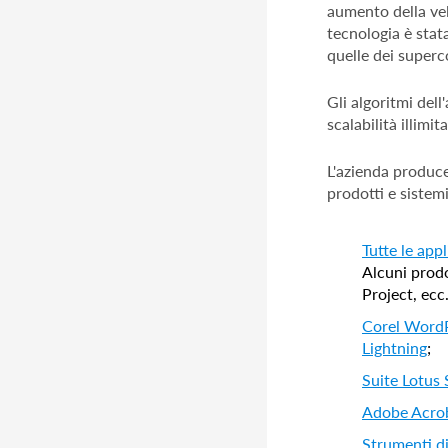
aumento della ve
tecnologia è stata
quelle dei super
Gli algoritmi del
scalabilità illimi
L'azienda produce
prodotti e sistemi
Tutte le appl
Alcuni prod
Project, ecc.
Corel WordP
Lightning
;
Suite Lotus
Adobe Acro
Strumenti di