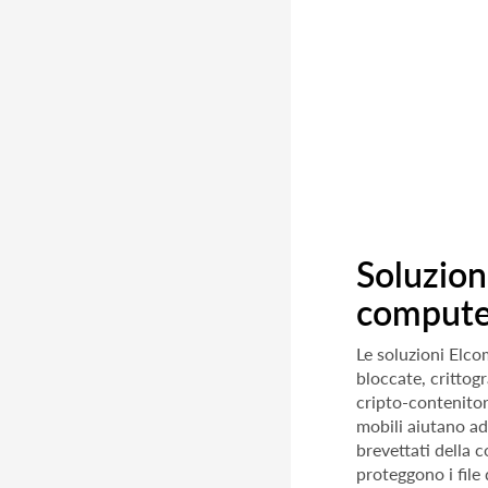
Soluzioni
computer
Le soluzioni Elco
bloccate, crittog
cripto-contenitori
mobili aiutano a
brevettati della
proteggono i file 