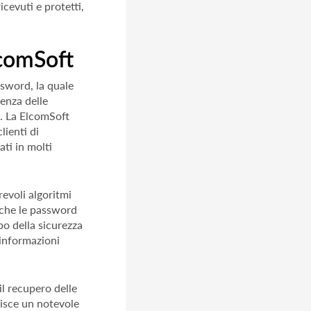
cevuti e protetti,
lcomSoft
ssword, la quale
cenza delle
. La ElcomSoft
lienti di
ti in molti
revoli algoritmi
anche le password
o della sicurezza
 informazioni
l recupero delle
isce un notevole