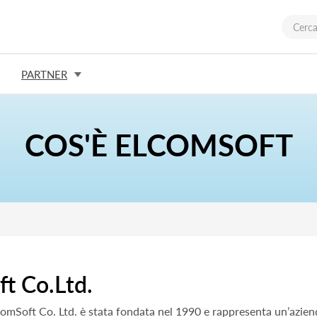
PARTNER
COS'È ELCOMSOFT
t Co.Ltd.
omSoft Co. Ltd. è stata fondata nel 1990 e rappresenta un’azien