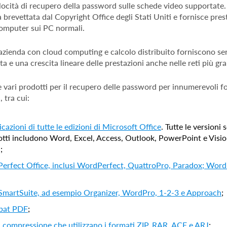
locità di recupero della password sulle schede video supportate
 brevettata dal Copyright Office degli Stati Uniti e fornisce prest
computer sui PC normali.
l'azienda con cloud computing e calcolo distribuito forniscono s
tata e una crescita lineare delle prestazioni anche nelle reti più gra
 vari prodotti per il recupero delle password per innumerevoli for
, tra cui:
icazioni di tutte le edizioni di Microsoft Office
. Tutte le versioni
otti includono Word, Excel, Access, Outlook, PowerPoint e Visio
;
erfect Office, inclusi WordPerfect, QuattroPro, Paradox; Word
 SmartSuite, ad esempio Organizer, WordPro, 1-2-3 e Approach
;
bat PDF
;
 compressione che utilizzano i formati ZIP, RAR, ACE e ARJ
;