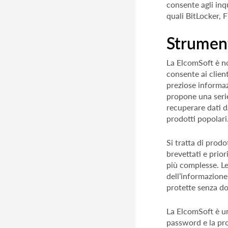
consente agli inq
quali BitLocker, 
Strument
La ElcomSoft è no
consente ai client
preziose informa
propone una serie 
recuperare dati d
prodotti popolari
Si tratta di prod
brevettati e prio
più complesse. L
dell’informazione
protette senza do
La ElcomSoft è un
password e la pro