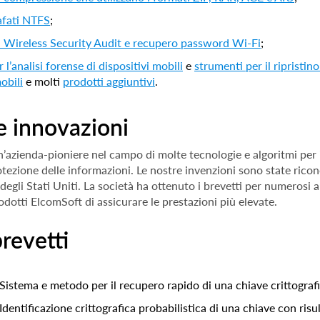
rafati NTFS
;
i Wireless Security Audit e recupero password Wi-Fi
;
 l’analisi forense di dispositivi mobili
e
strumenti per il ripristin
obili
e molti
prodotti aggiuntivi
.
e innovazioni
’azienda-pioniere nel campo di molte tecnologie e algoritmi per i
tezione delle informazioni. Le nostre invenzioni sono state ricon
degli Stati Uniti. La società ha ottenuto i brevetti per numerosi 
dotti ElcomSoft di assicurare le prestazioni più elevate.
brevetti
Sistema e metodo per il recupero rapido di una chiave crittograf
Identificazione crittografica probabilistica di una chiave con risu